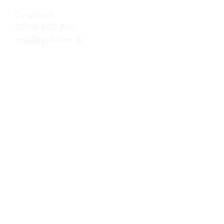
Cysylltwch
01766 800 700
stay@tyafon.co.uk
Ty Afon, Stryd Smith, Beddgelert,
Caernarfon. LL55 4NB
Ebost
Ymuno a'r rhestr bostio