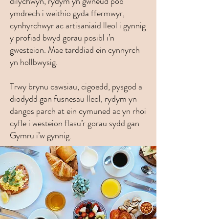
dilychwyn, rydym yn gwneud pob
ymdrech i weithio gyda ffermwyr,
cynhyrchwyr ac artisaniaid lleol i gynnig
y profiad bwyd gorau posibl i’n
gwesteion. Mae tarddiad ein cynnyrch
yn hollbwysig.
Trwy brynu cawsiau, cigoedd, pysgod a
diodydd gan fusnesau lleol, rydym yn
dangos parch at ein cymuned ac yn rhoi
cyfle i westeion flasu’r gorau sydd gan
Gymru i’w gynnig.