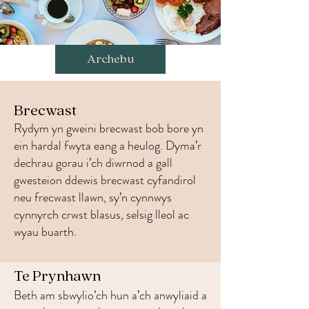
Archebu
Brecwast
Rydym yn gweini brecwast bob bore yn
ein hardal fwyta eang a heulog. Dyma’r
dechrau gorau i’ch diwrnod a gall
gwesteion ddewis brecwast cyfandirol
neu frecwast llawn, sy’n cynnwys
cynnyrch crwst blasus, selsig lleol ac
wyau buarth.
Te Prynhawn
Beth am sbwylio’ch hun a’ch anwyliaid a