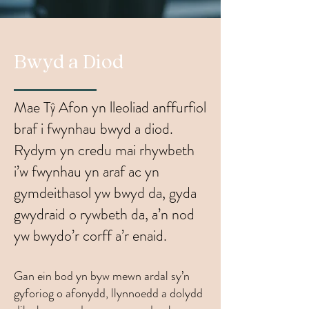
Bwyd a Diod
Mae Tŷ Afon yn lleoliad anffurfiol
braf i fwynhau bwyd a diod.
Rydym yn credu mai rhywbeth
i’w fwynhau yn araf ac yn
gymdeithasol yw bwyd da, gyda
gwydraid o rywbeth da, a’n nod
yw bwydo’r corff a’r enaid.
Gan ein bod yn byw mewn ardal sy’n
gyforiog o afonydd, llynnoedd a dolydd