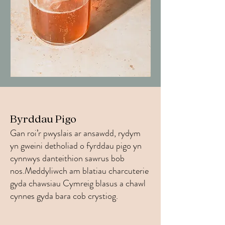
Byrddau Pigo
Gan roi’r pwyslais ar ansawdd, rydym
yn gweini detholiad o fyrddau pigo yn
cynnwys danteithion sawrus bob
nos.Meddyliwch am blatiau charcuterie
gyda chawsiau Cymreig blasus a chawl
cynnes gyda bara cob crystiog.