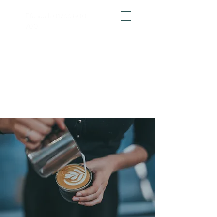
Ffoniwch
01766 800
700