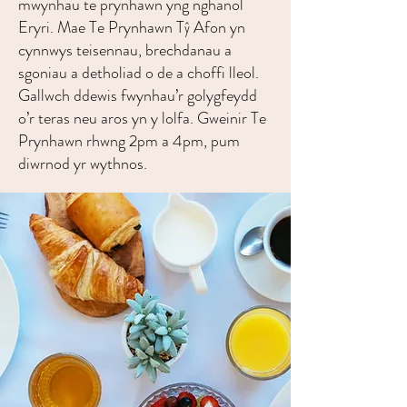
mwynhau te prynhawn yng nghanol
Eryri. Mae Te Prynhawn Tŷ Afon yn
cynnwys teisennau, brechdanau a
sgoniau a detholiad o de a choffi lleol.
Gallwch ddewis fwynhau’r golygfeydd
o’r teras neu aros yn y lolfa. Gweinir Te
Prynhawn rhwng 2pm a 4pm, pum
diwrnod yr wythnos.