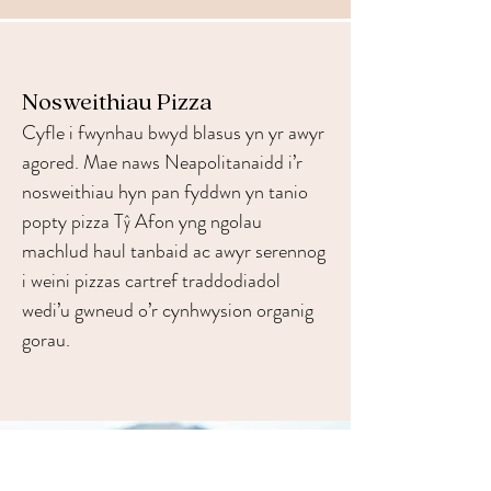
Nosweithiau Pizza
Cyfle i fwynhau bwyd blasus yn yr awyr
agored. Mae naws Neapolitanaidd i’r
nosweithiau hyn pan fyddwn yn tani
o
popty pizza Tŷ Afon yng ngolau
machlud haul tanbaid ac awyr serennog
i weini pizzas cartref traddodiadol
wedi’u gwneud o’r cynhwysion organig
gorau.